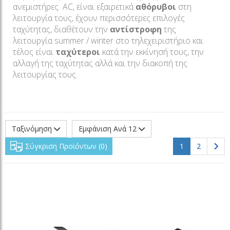
ανεμιστήρες AC, είναι εξαιρετικά
αθόρυβοι
στη
λειτουργία τους, έχουν περισσότερες επιλογές
ταχύτητας, διαθέτουν την
αντίστροφη
της
λειτουργία summer / winter στο τηλεχειριστήριο και
τέλος είναι
ταχύτεροι
κατά την εκκίνησή τους, την
αλλαγή της ταχύτητας αλλά και την διακοπή της
λειτουργίας τους.
Ταξινόμηση
Εμφάνιση Ανά 12
(current)
Σύγκριση Προϊόντων
0
1
2