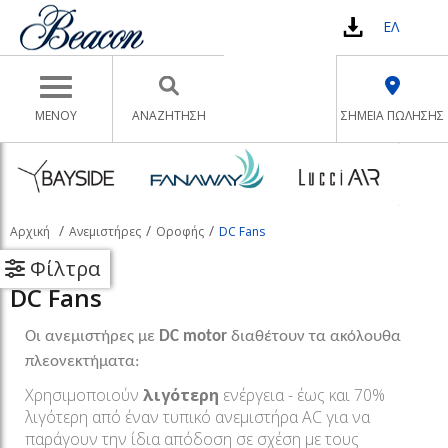
ΕΛ
Toggle navigation
ΜΕΝΟΥ
ΑΝΑΖΉΤΗΣΗ
ΣΗΜΕΙΑ ΠΩΛΗΣΗΣ
Αρχική
Ανεμιστήρες
Οροφής
DC Fans
Φίλτρα
DC Fans
Οι ανεμιστήρες με
DC motor
διαθέτουν τα ακόλουθα
πλεονεκτήματα:
Χρησιμοποιούν
λιγότερη
ενέργεια - έως και 70%
λιγότερη από έναν τυπικό ανεμιστήρα AC για να
παράγουν την ίδια απόδοση σε σχέση με τους