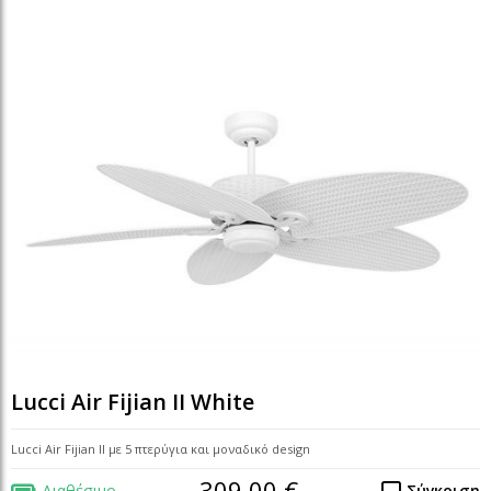
Lucci Air Fijian II White
Lucci Air Fijian II με 5 πτερύγια και μοναδικό design
309,00 €
Διαθέσιμο
Σύγκριση