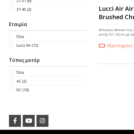
21-37
(6)
Lucci Air A
37-45
(2)
Brushed Ch
Εταιρία
Airfusion Akmani της 
μοτέρ DC 152cm με απ
Όλα
Lucci Air
(12)
Εξαντλημένο
Τύπος μοτέρ
Όλα
AC
(2)
DC
(10)