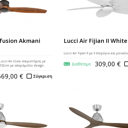
irfusion Akmani
Lucci Air Fijian II White
Lucci Air Fijian II με 5 πτερύγια και μοναδ
Lucci Air είναι ανεμιστήρας με
309,00 €
Διαθέσιμο
152cm με απαράμιλλο design.
569,00 €
Σύγκριση