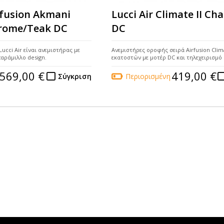
irfusion Akmani
Lucci Air Climate II Ch
rome/Teak DC
DC
Lucci Air είναι ανεμιστήρας με
Ανεμιστήρες οροφής σειρά Airfusion Clim
αράμιλλο design.
εκατοστών με μοτέρ DC και τηλεχειρισμό
569,00 €
419,00 €
Σύγκριση
Περιορισμένη