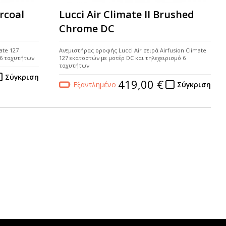
arcoal
Lucci Air Climate II Brushed
Chrome DC
ate 127
Ανεμιστήρας οροφής Lucci Air σειρά Airfusion Climate
 6 ταχυτήτων
127 εκατοστών με μοτέρ DC και τηλεχειρισμό 6
ταχυτήτων
Σύγκριση
419,00 €
Εξαντλημένο
Σύγκριση