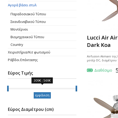
Αγορά βάσει στυλ
Παραδοσιακού Τύπου
Σκανδιναβικού Τύπου
Μοντέρνοι
Lucci Air A
Βιομηχανικού Τύπου
Dark Koa
Country
Χειριστήρια/Κιτ φωτισμού
Airfusion Akmani της 
Ράβδοι Επέκτασης
μοτέρ DC, διαμέτρου 
Διαθέσιμο
Εύρος Τιμής
309€ : 569€
Εύρος Τιμής
εμφάνιση
Εύρος Διαμέτρου (cm)