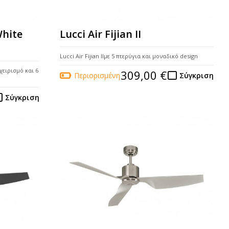
White
Lucci Air Fijian II
Lucci Air Fijian IIμε 5 πτερύγια και μοναδικό design
χειρισμό και 6
309,00 €
Περιορισμένη
Σύγκριση
Σύγκριση