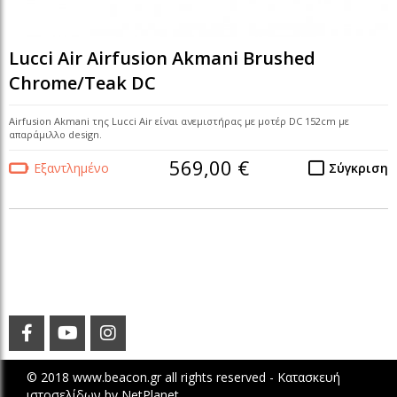
Lucci Air Airfusion Akmani Brushed
Chrome/Teak DC
Airfusion Akmani της Lucci Air είναι ανεμιστήρας με μοτέρ DC 152cm με
απαράμιλλο design.
569,00 €
Εξαντλημένο
Σύγκριση
© 2018 www.beacon.gr all rights reserved -
Κατασκευή
ιστοσελίδων
by
NetPlanet