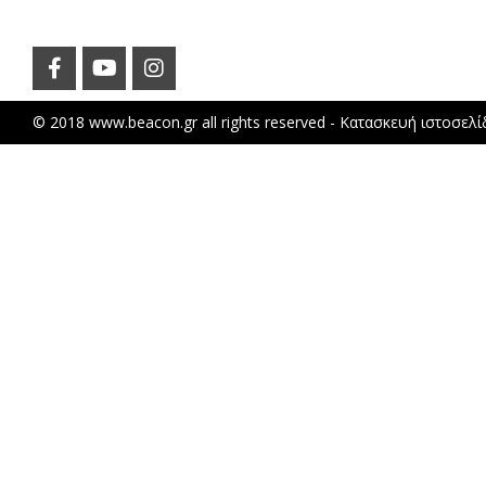
© 2018 www.beacon.gr all rights reserved -
Κατασκευή ιστοσελ