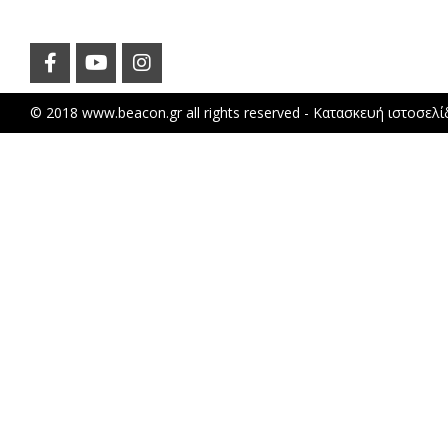
© 2018 www.beacon.gr all rights reserved -
Κατασκευή ιστοσελ