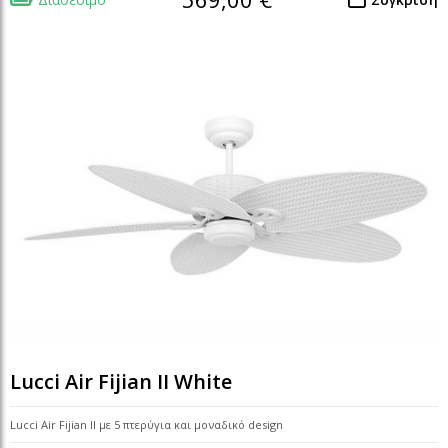
Lucci Air Fijian II White
Lucci Air Fijian II με 5 πτερύγια και μοναδικό design