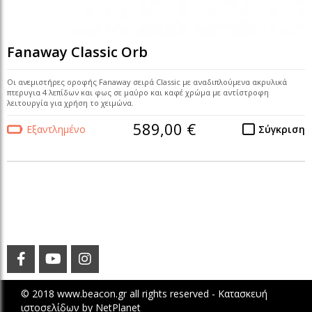
Fanaway Classic Orb
Οι ανεμιστήρες οροφής Fanaway σειρά Classic με αναδιπλούμενα ακρυλικά
πτερυγια 4 λεπίδων και φως σε μαύρο και καφέ χρώμα με αντίστροφη
λειτουργία για χρήση το χειμώνα.
589,00 €
Εξαντλημένο
Σύγκριση
© 2018 www.beacon.gr all rights reserved -
Κατασκευή
ιστοσελίδων
by
NetPlanet