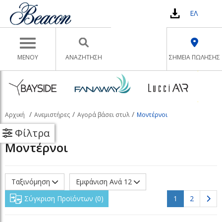
ΕΛ
Toggle navigation
ΜΕΝΟΥ
ΑΝΑΖΉΤΗΣΗ
ΣΗΜΕΙΑ ΠΩΛΗΣΗΣ
Αρχική
Ανεμιστήρες
Αγορά βάσει στυλ
Μοντέρνοι
Φίλτρα
Μοντέρνοι
Ταξινόμηση
Εμφάνιση Ανά 12
(current)
Σύγκριση Προϊόντων
0
1
2