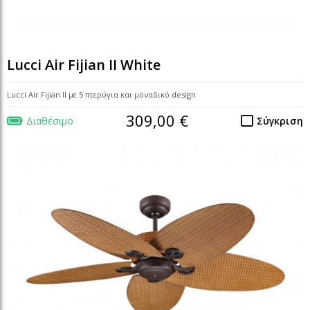
Lucci Air Fijian II White
Lucci Air Fijian II με 5 πτερύγια και μοναδικό design
309,00 €
Διαθέσιμο
Σύγκριση