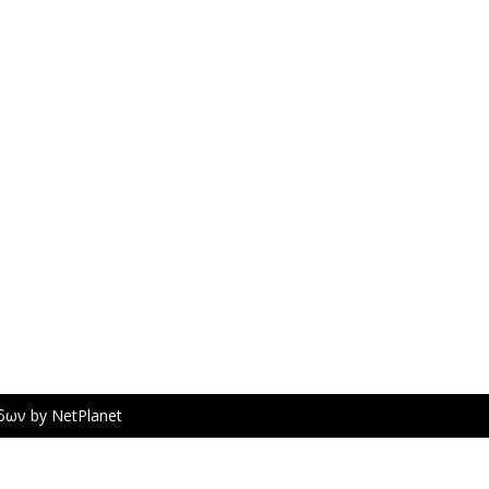
ίδων
by
NetPlanet