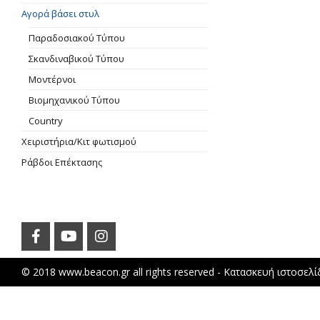
Αγορά βάσει στυλ
Παραδοσιακού Τύπου
Σκανδιναβικού Τύπου
Μοντέρνοι
Βιομηχανικού Τύπου
Country
Χειριστήρια/Κιτ φωτισμού
Ράβδοι Επέκτασης
© 2018 www.beacon.gr all rights reserved -
Κατασκευή ιστοσελ