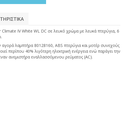
ΤΗΡΙΣΤΙΚΑ
r Climate IV White WL DC σε λευκό χρώμα με λευκά πτερύγια, 6
ο.
 αγορά λαμπτήρα 80128160, ABS πτερύγια και μοτέρ συνεχούς
οιεί περίπου 40% λιγότερη ηλεκτρική ενέργεια ενώ παράγει την
 έναν ανεμιστήρα εναλλασσόμενου ρεύματος (AC).