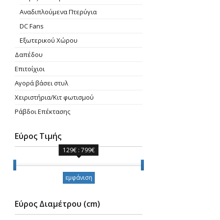
Aναδιπλούμενα Πτερύγια
DC Fans
Εξωτερικού Χώρου
Δαπέδου
Επιτοίχιοι
Αγορά βάσει στυλ
Χειριστήρια/Κιτ φωτισμού
Ράβδοι Επέκτασης
Εύρος Τιμής
129€ : 799€
Εύρος Τιμής
εμφάνιση
Εύρος Διαμέτρου (cm)