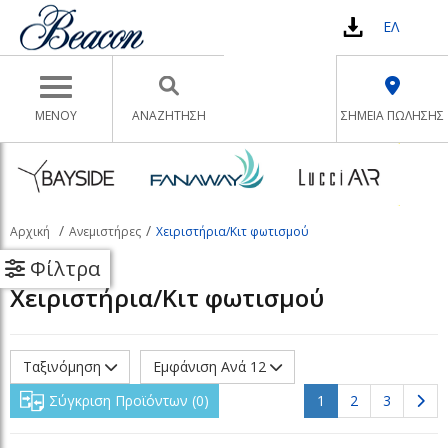
ΕΛ
Toggle navigation
ΜΕΝΟΥ
ΑΝΑΖΉΤΗΣΗ
ΣΗΜΕΙΑ ΠΩΛΗΣΗΣ
Αρχική
Ανεμιστήρες
Χειριστήρια/Κιτ φωτισμού
Φίλτρα
Χειριστήρια/Κιτ φωτισμού
Ταξινόμηση
Εμφάνιση Ανά 12
(current)
Σύγκριση Προϊόντων
0
1
2
3