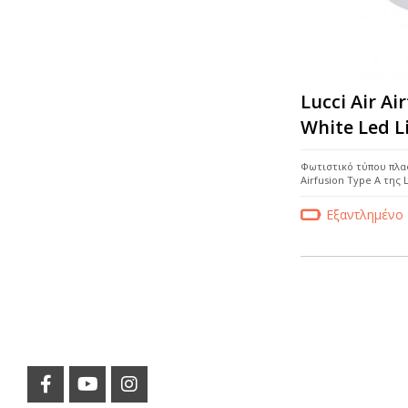
Lucci Air Ai
White Led L
Φωτιστικό τύπου πλα
Airfusion Type A της L
Εξαντλημένο