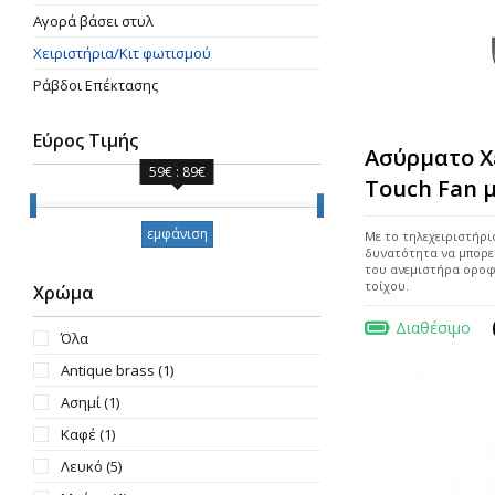
Αγορά βάσει στυλ
Χειριστήρια/Κιτ φωτισμού
Ράβδοι Επέκτασης
Εύρος Τιμής
Ασύρματο Χ
59€ : 89€
Touch Fan 
Εύρος Τιμής
εμφάνιση
Με το τηλεχειριστήριο
δυνατότητα να μπορείτ
του ανεμιστήρα οροφ
τοίχου.
Χρώμα
Διαθέσιμο
Όλα
Antique brass
(1)
Ασημί
(1)
Καφέ
(1)
Λευκό
(5)