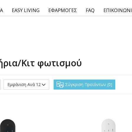
ΙΑ
EASY LIVING
ΕΦΑΡΜΟΓΕΣ
FAQ
ΕΠΙΚΟΙΝΩΝ
ήρια/Κιτ φωτισμού
Εμφάνιση Ανά 12
Σύγκριση Προϊόντων
0