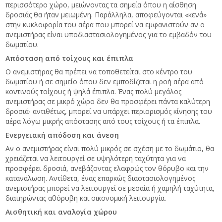
περισσότερο χώρο, μειώνοντας τα σημεία όπου η αίσθηση
δροσιάς θα ήταν μειωμένη. Παράλληλα, αποφεύγονται «κενά»
στην κυκλοφορία του αέρα που μπορεί να εμφανιστούν αν ο
ανεμιστήρας είναι υποδιαστασιολογημένος για το εμβαδόν του
δωματίου.
Απόσταση από τοίχους και έπιπλα
Ο ανεμιστήρας θα πρέπει να τοποθετείται στο κέντρο του
δωματίου ή σε σημείο όπου δεν εμποδίζεται η ροή αέρα από
κοντινούς τοίχους ή ψηλά έπιπλα. Ένας πολύ μεγάλος
ανεμιστήρας σε μικρό χώρο δεν θα προσφέρει πάντα καλύτερη
δροσιά∙ αντιθέτως, μπορεί να υπάρχει περιορισμός κίνησης του
αέρα λόγω μικρής απόστασης από τους τοίχους ή τα έπιπλα.
Ενεργειακή απόδοση και άνεση
Αν ο ανεμιστήρας είναι πολύ μικρός σε σχέση με το δωμάτιο, θα
χρειάζεται να λειτουργεί σε υψηλότερη ταχύτητα για να
προσφέρει δροσιά, ανεβάζοντας ελαφρώς τον θόρυβο και την
κατανάλωση. Αντίθετα, ένας επαρκώς διαστασιολογημένος
ανεμιστήρας μπορεί να λειτουργεί σε μεσαία ή χαμηλή ταχύτητα,
διατηρώντας αθόρυβη και οικονομική λειτουργία.
Αισθητική και αναλογία χώρου