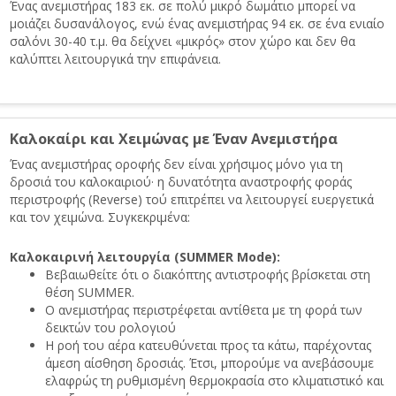
Ένας ανεμιστήρας 183 εκ. σε πολύ μικρό δωμάτιο μπορεί να
μοιάζει δυσανάλογος, ενώ ένας ανεμιστήρας 94 εκ. σε ένα ενιαίο
σαλόνι 30-40 τ.μ. θα δείχνει «μικρός» στον χώρο και δεν θα
καλύπτει λειτουργικά την επιφάνεια.
Καλοκαίρι και Χειμώνας με Έναν Ανεμιστήρα
Ένας ανεμιστήρας οροφής δεν είναι χρήσιμος μόνο για τη
δροσιά του καλοκαιριού· η δυνατότητα αναστροφής φοράς
περιστροφής (Reverse) τού επιτρέπει να λειτουργεί ευεργετικά
και τον χειμώνα. Συγκεκριμένα:
Καλοκαιρινή λειτουργία (SUMMER Mode):
Βεβαιωθείτε ότι ο διακόπτης αντιστροφής βρίσκεται στη
θέση SUMMER.
Ο ανεμιστήρας περιστρέφεται αντίθετα με τη φορά των
δεικτών του ρολογιού
Η ροή του αέρα κατευθύνεται προς τα κάτω, παρέχοντας
άμεση αίσθηση δροσιάς. Έτσι, μπορούμε να ανεβάσουμε
ελαφρώς τη ρυθμισμένη θερμοκρασία στο κλιματιστικό και