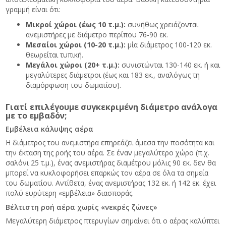
γραμμή είναι ότι:
Μικροί χώροι (έως 10 τ.μ.):
συνήθως χρειάζονται
ανεμιστήρες με διάμετρο περίπου 76-90 εκ.
Μεσαίοι χώροι (10-20 τ.μ.):
μία διάμετρος 100-120 εκ.
θεωρείται τυπική.
Μεγάλοι χώροι (20+ τ.μ.):
συνιστώνται 130-140 εκ. ή και
μεγαλύτερες διάμετροι (έως και 183 εκ., αναλόγως τη
διαμόρφωση του δωματίου).
Γιατί επιλέγουμε συγκεκριμένη διάμετρο ανάλογα
με το εμβαδόν;
Εμβέλεια κάλυψης αέρα
Η διάμετρος του ανεμιστήρα επηρεάζει άμεσα την ποσότητα και
την έκταση της ροής του αέρα. Σε έναν μεγαλύτερο χώρο (π.χ.
σαλόνι 25 τ.μ.), ένας ανεμιστήρας διαμέτρου μόλις 90 εκ. δεν θα
μπορεί να κυκλοφορήσει επαρκώς τον αέρα σε όλα τα σημεία
του δωματίου. Αντίθετα, ένας ανεμιστήρας 132 εκ. ή 142 εκ. έχει
πολύ ευρύτερη «εμβέλεια» διασποράς.
Βέλτιστη ροή αέρα χωρίς «νεκρές ζώνες»
Μεγαλύτερη διάμετρος πτερυγίων σημαίνει ότι ο αέρας καλύπτει