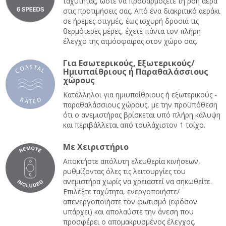
ταχύτητας, ώστε να προσαρμόζετε τη ροή αέρα
στις προτιμήσεις σας. Από ένα διακριτικό αεράκι
σε ήρεμες στιγμές, έως ισχυρή δροσιά τις
θερμότερες μέρες, έχετε πάντα τον πλήρη
έλεγχο της ατμόσφαιρας στον χώρο σας.
Για Εσωτερικούς, Εξωτερικούς/
Ημιυπαίθριους ή Παραθαλάσσιους
χώρους
Κατάλληλοι για ημιυπαίθριους ή εξωτερικούς -
παραθαλάσσιους χώρους, με την προϋπόθεση
ότι ο ανεμιστήρας βρίσκεται υπό πλήρη κάλυψη
και περιβάλλεται από τουλάχιστον 1 τοίχο.
Με Χειριστήριο
Αποκτήστε απόλυτη ελευθερία κινήσεων,
ρυθμίζοντας όλες τις λειτουργίες του
ανεμιστήρα χωρίς να χρειαστεί να σηκωθείτε.
Επιλέξτε ταχύτητα, ενεργοποιήστε/
απενεργοποιήστε τον φωτισμό (εφόσον
υπάρχει) και απολαύστε την άνεση που
προσφέρει ο απομακρυσμένος έλεγχος.