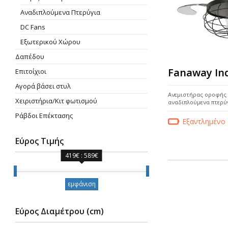
Aναδιπλούμενα Πτερύγια
DC Fans
Εξωτερικού Χώρου
Δαπέδου
Fanaway Ind
Επιτοίχιοι
Αγορά βάσει στυλ
Ανεμιστήρας οροφής F
Χειριστήρια/Κιτ φωτισμού
αναδιπλούμενα πτερύγ
Ράβδοι Επέκτασης
Εξαντλημένο
Εύρος Τιμής
419€ : 589€
Εύρος Τιμής
εμφάνιση
Εύρος Διαμέτρου (cm)