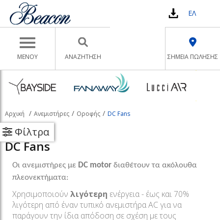
ΕΛ
Toggle navigation
ΜΕΝΟΥ
ΑΝΑΖΉΤΗΣΗ
ΣΗΜΕΙΑ ΠΩΛΗΣΗΣ
Αρχική
Ανεμιστήρες
Οροφής
DC Fans
Φίλτρα
DC Fans
Οι ανεμιστήρες με
DC motor
διαθέτουν τα ακόλουθα
πλεονεκτήματα:
Χρησιμοποιούν
λιγότερη
ενέργεια - έως και 70%
λιγότερη από έναν τυπικό ανεμιστήρα AC για να
παράγουν την ίδια απόδοση σε σχέση με τους