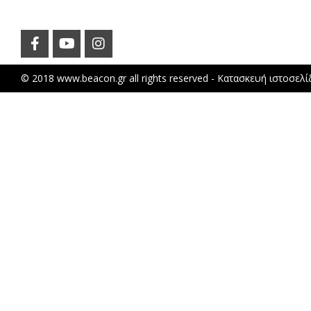
© 2018 www.beacon.gr all rights reserved -
Κατασκευή ιστοσελ