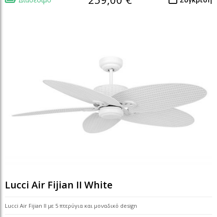
Lucci Air Fijian II White
Lucci Air Fijian II με 5 πτερύγια και μοναδικό design