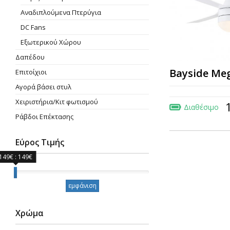
Aναδιπλούμενα Πτερύγια
DC Fans
Εξωτερικού Χώρου
Δαπέδου
Bayside Me
Επιτοίχιοι
Αγορά βάσει στυλ
Χειριστήρια/Κιτ φωτισμού
Διαθέσιμο
Ράβδοι Επέκτασης
Εύρος Τιμής
149€ : 149€
Εύρος Τιμής
εμφάνιση
Χρώμα