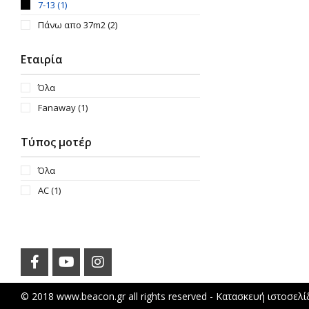
7-13
(1)
Πάνω απο 37m2
(2)
Εταιρία
Όλα
Fanaway
(1)
Τύπος μοτέρ
Όλα
AC
(1)
© 2018 www.beacon.gr all rights reserved -
Κατασκευή ιστοσελ