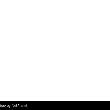
ίδων
by
NetPlanet